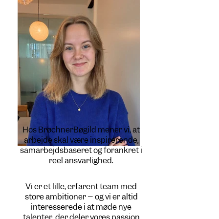
Hos BrøchnerBøgild mener vi, at
arbejde skal være inspirerende,
samarbejdsbaseret og forankret i
reel ansvarlighed.
Vi er et lille, erfarent team med
store ambitioner – og vi er altid
interesserede i at møde nye
talenter, der deler vores passion