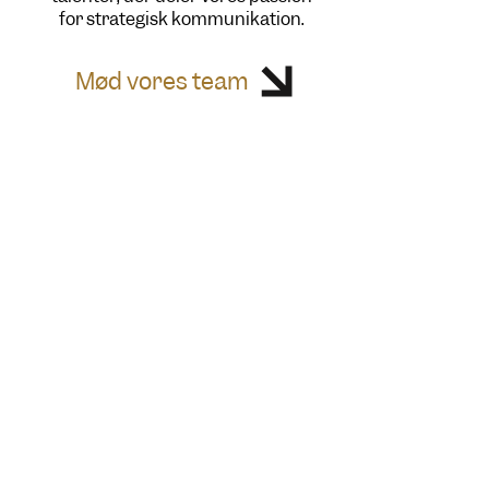
for strategisk kommunikation.
Mød vores team
Bliv en del af teamet
To gange om året byder vi en
kommunikationspraktikant
velkommen til at blive en del af
vores team og få praktisk erfaring
med både strategi og udførelse,
hvor vedkommende arbejder tæt
sammen med seniorrådgivere i et
tempofyldt og støttende miljø.
Er du nysgerrig efter at høre